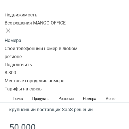
Колл-центр
Превратите каждое
Недвижимость
взаимодействие
Все решения MANGO OFFICE
в конкурентное
Номера
преимущество
Свой телефонный номер в любом
регионе
№1
Подключить
8-800
среди провайдеров ВАТС и IP-телефонии
Местные городские номера
Тарифы на связь
TOP-5
Поиск
Продукты
Решения
Номера
Меню
крупнейший поставщик SaaS-решений
50 000