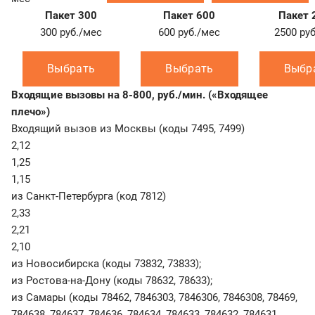
Пакет 300
Пакет 600
Пакет 
300
руб./мес
600
руб./мес
2500
ру
Выбрать
Выбрать
Выбр
Входящие вызовы на 8-800, руб./мин. («Входящее
плечо»)
Входящий вызов из Москвы (коды 7495, 7499)
2,12
1,25
1,15
из Санкт-Петербурга (код 7812)
2,33
2,21
2,10
из Новосибирска (коды 73832, 73833);
из Ростова-на-Дону (коды 78632, 78633);
из Самары (коды 78462, 7846303, 7846306, 7846308, 78469,
784638, 784637, 784636, 784634, 784633, 784632, 784631,