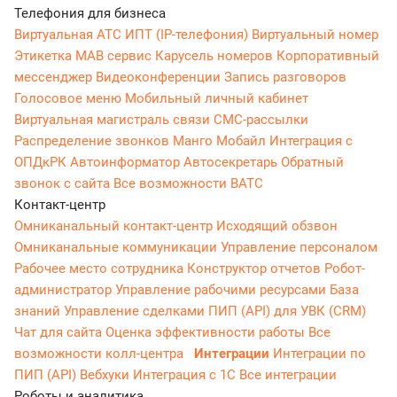
Телефония для бизнеса
Виртуальная АТС
ИПТ (IP-телефония)
Виртуальный номер
Этикетка
МАВ сервис
Карусель номеров
Корпоративный
мессенджер
Видеоконференции
Запись разговоров
Голосовое меню
Мобильный личный кабинет
Виртуальная магистраль связи
СМС-рассылки
Распределение звонков
Манго Мобайл
Интеграция с
ОПДкРК
Автоинформатор
Автосекретарь
Обратный
звонок с сайта
Все возможности ВАТС
Контакт-центр
Омниканальный контакт-центр
Исходящий обзвон
Омниканальные коммуникации
Управление персоналом
Рабочее место сотрудника
Конструктор отчетов
Робот-
администратор
Управление рабочими ресурсами
База
знаний
Управление сделками
ПИП (API) для УВК (CRM)
Чат для сайта
Оценка эффективности работы
Все
возможности колл-центра
Интеграции
Интеграции по
ПИП (API)
Вебхуки
Интеграция с 1С
Все интеграции
Роботы и аналитика