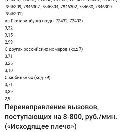
7846309, 7846307, 7846304, 7846302, 784630, 7846300,
7846301);
из Екатеринбурга (коды 73432, 73433)
3,32
3,15
2,99
С других российских номеров (код 7)
3,71
3,26
3,10
С мобильных (код 79)
3,71
3,39
2,9
Перенаправление вызовов,
поступающих на 8-800, руб./мин.
(«Исходящее плечо»)