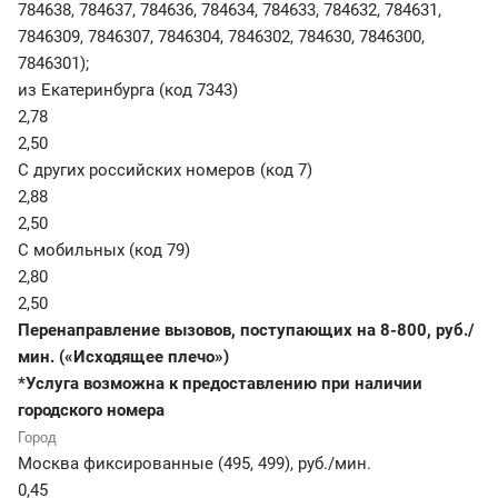
784638, 784637, 784636, 784634, 784633, 784632, 784631,
7846309, 7846307, 7846304, 7846302, 784630, 7846300,
7846301);
из Екатеринбурга (код 7343)
2,78
2,50
С других российских номеров (код 7)
2,88
2,50
С мобильных (код 79)
2,80
2,50
Перенаправление вызовов, поступающих на 8-800, руб./
мин. («Исходящее плечо»)
*Услуга возможна к предоставлению при наличии
городского номера
Москва фиксированные (495, 499)
,
руб./мин.
0,45