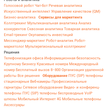
Голосовой робот
Чат-бот
Речевая аналитика
Искусственный интеллект
Управление качеством (QM)
Бизнес-аналитика
Сервисы для маркетинга
Коллтрекинг
Мультиканальная аналитика
Анализ
конкурентов
Сквозная аналитика
Товарная аналитика
Email-трекинг
Окупаемость инвестиций
Мессенджер‑маркетинг
Робот-аналитик
Робот-
маркетолог
Мультирегиональный коллтрекинг
Решения
Телефонизация офиса
Информационная безопасность
Крупному бизнесу
Красивые номера
Международный
номер
Бесплатный вызов 8−800
Организация удаленной
работы
Все решения
Оборудование
ПУС (SIP) телефоны
стационарные
Веб-камеры
Профессиональные
гарнитуры
Сетевое оборудование
Видео- и конференц-
телефоны
ПУС (SIP) телефоны беспроводные
VoIP
шлюзы
Мобильный Интернет 4G
Мобильные телефоны
Аксессуары