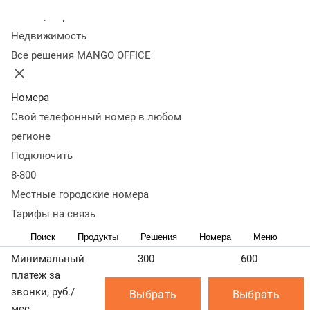
номеров России.
Колл-центр
Недвижимость
Все вызовы оплачивает владелец номера 8‑800.
Все решения MANGO OFFICE
Тарификация звонка начинается с момента ответа
системы (голосового приветствия, постановки звонка
в очередь, ответа владельца и пр.)
Номера
Свой телефонный номер в любом
Узнать стоимость и подключить номер в коде 8‑800 вы
можете на странице
Стоимость номера 8‑800
регионе
Как тарифицируются звонки на 8‑800?
Подключить
8-800
Узнать подробнее
Местные городские номера
Основные
К
пакеты
Тарифы на связь
Поиск
Продукты
Решения
Номера
Меню
Пакет 300
Пакет 600
Пакет 2500
Минимальный
300
600
платеж за
звонки, руб./
Выбрать
Выбрать
мес