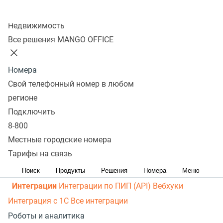
рассылки
Распределение звонков
Манго Мобайл
Колл-центр
Интеграция с ОПДкРК
Автоинформатор
Недвижимость
Автосекретарь
Обратный звонок с сайта
Все
Все решения MANGO OFFICE
возможности ВАТС
Контакт-центр
Номера
Омниканальный контакт-центр
Исходящий обзвон
Свой телефонный номер в любом
Омниканальные коммуникации
Управление
регионе
персоналом
Рабочее место сотрудника
Конструктор
Подключить
8-800
отчетов
Робот-администратор
Управление рабочими
Местные городские номера
ресурсами
База знаний
Управление сделками
ПИП
Тарифы на связь
(API) для УВК (CRM)
Чат для сайта
Оценка
эффективности работы
Все возможности колл-центра
Поиск
Продукты
Решения
Номера
Меню
Интеграции
Интеграции по ПИП (API)
Вебхуки
Интеграция с 1С
Все интеграции
Роботы и аналитика