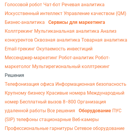
Голосовой робот
Чат-бот
Речевая аналитика
Искусственный интеллект
Управление качеством (QM)
Бизнес-аналитика
Сервисы для маркетинга
Коллтрекинг
Мультиканальная аналитика
Анализ
конкурентов
Сквозная аналитика
Товарная аналитика
Email-трекинг
Окупаемость инвестиций
Мессенджер‑маркетинг
Робот-аналитик
Робот-
маркетолог
Мультирегиональный коллтрекинг
Решения
Телефонизация офиса
Информационная безопасность
Крупному бизнесу
Красивые номера
Международный
номер
Бесплатный вызов 8−800
Организация
удаленной работы
Все решения
Оборудование
ПУС
(SIP) телефоны стационарные
Веб-камеры
Профессиональные гарнитуры
Сетевое оборудование