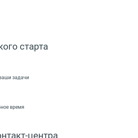
кого старта
ваши задачи
бное время
онтакт-центра