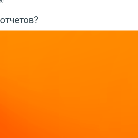
с.
 отчетов?