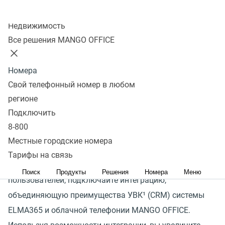
Колл-центр
Недвижимость
Телефония для ELMA365
Все решения MANGO OFFICE
Формируйте максимально позитивное впечатление
Номера
у клиента в начале общения
Свой телефонный номер в любом
Сейчас клиенты ожидают, что при звонке сотрудник
регионе
быстро ответит и будет в курсе истории обращения,
Подключить
а вопрос решится в за минимальное время
8-800
нахождения в звонке.
Местные городские номера
Тарифы на связь
Для того, чтобы соответствовать ожиданиям
Поиск
Продукты
Решения
Номера
Меню
пользователей, подключайте интеграцию,
объединяющую преимущества УВК¹
(
CRM) системы
ELMA365 и облачной телефонии MANGO OFFICE.